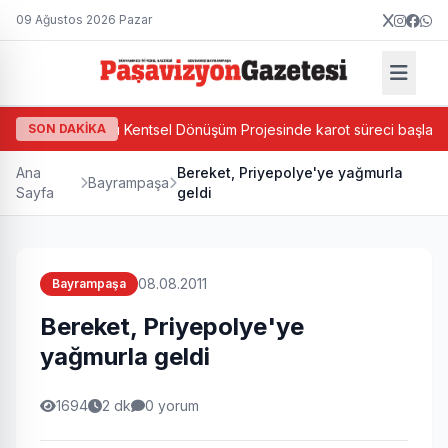
09 Ağustos 2026 Pazar
a'da Ada Bazlı Kentsel Dönüşüm Projesinde karot süreci başladı
SON DAKİKA
Ana
Bereket, Priyepolye'ye yağmurla
Bayrampaşa
Sayfa
geldi
08.08.2011
Bayrampaşa
Bereket, Priyepolye'ye
yağmurla geldi
1694
2 dk
0 yorum