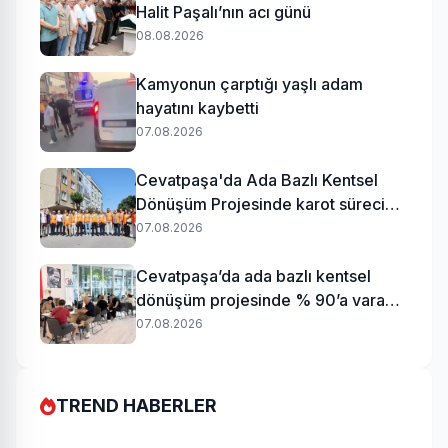
Halit Paşalı’nın acı günü
08.08.2026
Kamyonun çarptığı yaşlı adam
hayatını kaybetti
07.08.2026
Cevatpaşa'da Ada Bazlı Kentsel
Dönüşüm Projesinde karot süreci
başladı
07.08.2026
Cevatpaşa’da ada bazlı kentsel
dönüşüm projesinde % 90’a varan
uzlaşı
07.08.2026
TREND HABERLER