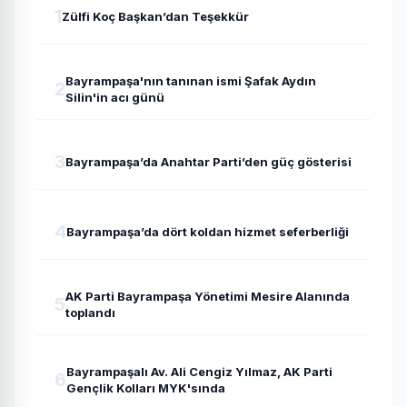
1
Zülfi Koç Başkan’dan Teşekkür
Bayrampaşa'nın tanınan ismi Şafak Aydın
2
Silin'in acı günü
3
Bayrampaşa’da Anahtar Parti’den güç gösterisi
4
Bayrampaşa’da dört koldan hizmet seferberliği
AK Parti Bayrampaşa Yönetimi Mesire Alanında
5
toplandı
Bayrampaşalı Av. Ali Cengiz Yılmaz, AK Parti
6
Gençlik Kolları MYK'sında