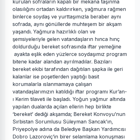
kurulan sofraların kapalı bir mekana taşınma
olasılığını ortadan kaldırırken, yağmura rağmen
binlerce soydaş ve yurttaşımızla beraber aynı
sofrada, aynı gönüllerde muhteşem bir akşam
yaşandı.
Yağmura hazırlıklı olan ve
şemsiyeleriyle gelen vatandaşların hınca hınç
doldurduğu bereket sofrasında iftar yemeğine
ayakta eşlik eden yüzlerce soydaşımız program
bitene kadar alandan ayrılmadılar.
Bazıları
bereket ekibi tarafından dağıtılan şapka ile geri
kalanlar ise poşetlerden yaptığı basit
korumalarla ıslanmamaya çalışan
vatandaşlarımızın katıldığı iftar programı Kur’an-
ı Kerim tilaveti ile başladı. Yoğun yağmur altında
yapılan dualarda açılan ellerin hep birlikte
‘bereket’ dediği akşamda; Bereket Konvoyu’nun
Sırbistan Sorumlusu Süleyman Sancak’ın,
Priyepolye adına da Belediye Başkan Yardımcısı
Dobro Lazoroviç’in birer selamlama konuşması