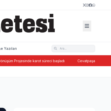
e Yazıları
karot süreci başladı
Cevatpaşa’da ada bazlı kentsel dönüşü