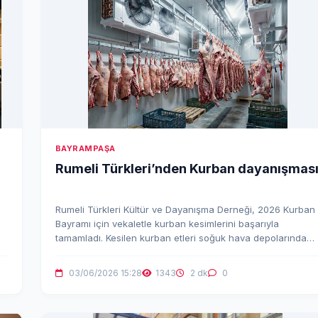
BAYRAMPAŞA
Rumeli Türkleri’nden Kurban dayanışmas
Rumeli Türkleri Kültür ve Dayanışma Derneği, 2026 Kurban
Bayramı için vekaletle kurban kesimlerini başarıyla
tamamladı. Kesilen kurban etleri soğuk hava depolarında
muhafaza edilerek, önümüzdeki Kurban Bayramı’na kadar
ihtiyaç sahibi ailelere ulaştırılacak.
03/06/2026 15:28
1343
2 dk
0