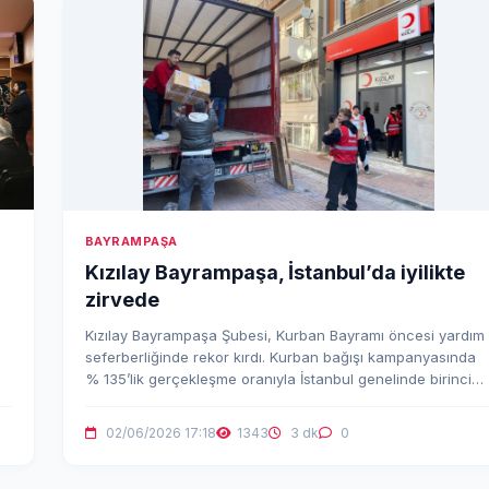
BAYRAMPAŞA
Kızılay Bayrampaşa, İstanbul’da iyilikte
zirvede
Kızılay Bayrampaşa Şubesi, Kurban Bayramı öncesi yardım
seferberliğinde rekor kırdı. Kurban bağışı kampanyasında
% 135’lik gerçekleşme oranıyla İstanbul genelinde birinci
olan şube, toplumsal dayanışmanın en güzel örneğini
sergiledi.
02/06/2026 17:18
1343
3 dk
0