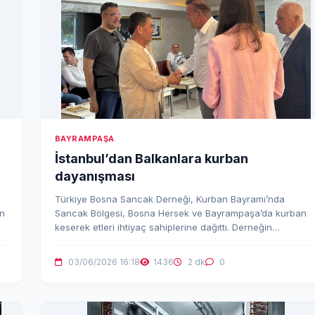
BAYRAMPAŞA
İstanbul’dan Balkanlara kurban
dayanışması
Türkiye Bosna Sancak Derneği, Kurban Bayramı’nda
un
Sancak Bölgesi, Bosna Hersek ve Bayrampaşa’da kurban
keserek etleri ihtiyaç sahiplerine dağıttı. Derneğin
geleneksel bayramlaşma programında da birlik ve
beraberlik mesajı verildi.
03/06/2026 16:18
1436
2 dk
0