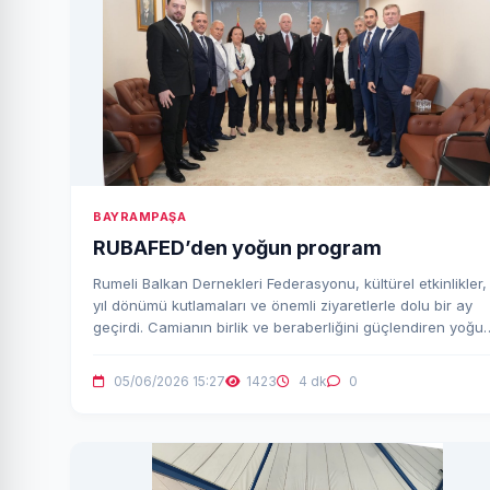
BAYRAMPAŞA
RUBAFED’den yoğun program
Rumeli Balkan Dernekleri Federasyonu, kültürel etkinlikler,
yıl dönümü kutlamaları ve önemli ziyaretlerle dolu bir ay
geçirdi. Camianın birlik ve beraberliğini güçlendiren yoğu
faaliyetlerde bulunuldu.
05/06/2026 15:27
1423
4 dk
0