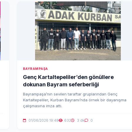
BAYRAMPAŞA
Genç Kartaltepeliler’den gönüllere
dokunan Bayram seferberliği
Bayrampaşa’nın sevilen taraftar gruplarından Genç
Kartaltepeliler, Kurban Bayramı’nda örnek bir dayanışma
çalışmasına imza attı.
01/06/2026 19:48
632
3 dk
0