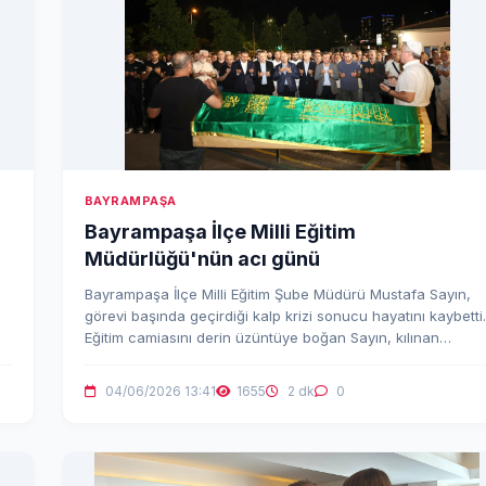
BAYRAMPAŞA
Bayrampaşa İlçe Milli Eğitim
Müdürlüğü'nün acı günü
Bayrampaşa İlçe Milli Eğitim Şube Müdürü Mustafa Sayın,
görevi başında geçirdiği kalp krizi sonucu hayatını kaybetti.
Eğitim camiasını derin üzüntüye boğan Sayın, kılınan
cenaze namazı ve helalleşmenin ardından dualar eşliğinde
memleketi Adıyaman’a uğurlandı.
04/06/2026 13:41
1655
2 dk
0