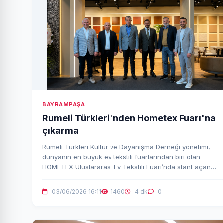
BAYRAMPAŞA
Rumeli Türkleri'nden Hometex Fuarı'na
çıkarma
Rumeli Türkleri Kültür ve Dayanışma Derneği yönetimi,
dünyanın en büyük ev tekstili fuarlarından biri olan
HOMETEX Uluslararası Ev Tekstili Fuarı’nda stant açan
üyelerini ve dostlarını ziyaret etti.
03/06/2026 16:11
1460
4 dk
0