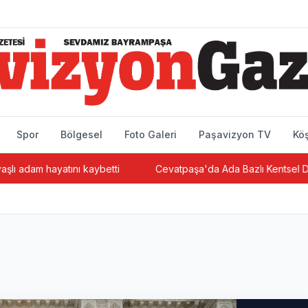
Spor
Bölgesel
Foto Galeri
Paşavizyon TV
Köş
kaybetti
Cevatpaşa'da Ada Bazlı Kentsel Dönüşüm Projesinde 