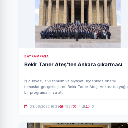
BAYRAMPAŞA
Bekir Taner Ateş’ten Ankara çıkarması
İş dünyası, sivil toplum ve siyaset üçgeninde önemli
temaslar gerçekleştiren Bekir Taner Ateş, Ankara’da yoğ
bir programa imza attı.
03/06/2026 16:23
1597
4 dk
0