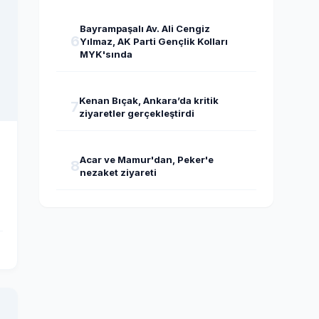
Bayrampaşalı Av. Ali Cengiz
6
Yılmaz, AK Parti Gençlik Kolları
MYK'sında
Kenan Bıçak, Ankara’da kritik
7
ziyaretler gerçekleştirdi
i
Acar ve Mamur'dan, Peker'e
8
nezaket ziyareti
l