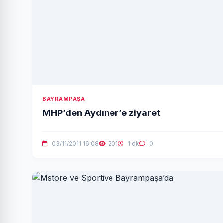
BAYRAMPAŞA
MHP’den Aydıner’e ziyaret
03/11/2011 16:08
201
1 dk
0