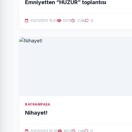
Emniyetten “HUZUR” toplantısı
03/11/2011 15:41
1370
3 dk
0
BAYRAMPAŞA
Nihayet!
03/11/2011 15:32
1607
1 dk
0