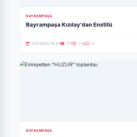
BAYRAMPAŞA
Bayrampaşa Kızılay’dan Enstitü
03/11/2011 15:47
173
1 dk
0
BAYRAMPAŞA