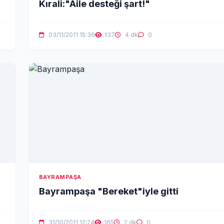
Kırali:"Aile desteği şart!"
03/11/2011 15:36
137
4 dk
0
BAYRAMPAŞA
Bayrampaşa "Bereket"iyle gitti
31/10/2011 12:24
165
2 dk
0