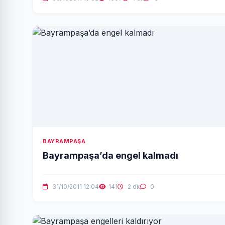
BAYRAMPAŞA
Bayrampaşa’da engel kalmadı
31/10/2011 12:04
141
2 dk
0