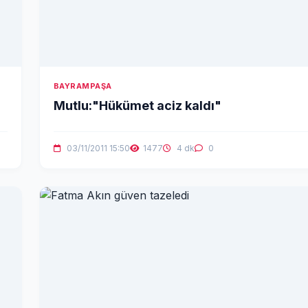
BAYRAMPAŞA
Mutlu:"Hükümet aciz kaldı"
03/11/2011 15:50
1477
4 dk
0