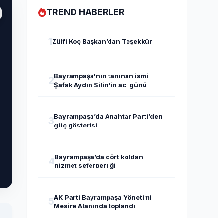
TREND HABERLER
1
Zülfi Koç Başkan’dan Teşekkür
Bayrampaşa'nın tanınan ismi
2
Şafak Aydın Silin'in acı günü
Bayrampaşa’da Anahtar Parti’den
3
güç gösterisi
Bayrampaşa’da dört koldan
4
hizmet seferberliği
AK Parti Bayrampaşa Yönetimi
5
Mesire Alanında toplandı