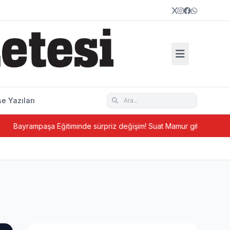
e Yazıları
paşa Eğitiminde sürpriz değişim! Suat Mamur gitti, Hüseyin Aydın ge