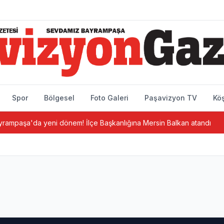
Spor
Bölgesel
Foto Galeri
Paşavizyon TV
Köş
 yeni dönem! İlçe Başkanlığına Mersin Balkan atandı
Bayram