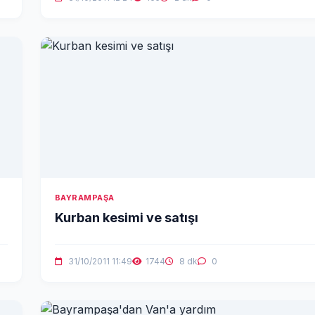
BAYRAMPAŞA
Kurban kesimi ve satışı
31/10/2011 11:49
1744
8 dk
0