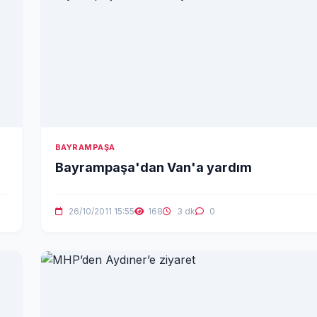
BAYRAMPAŞA
Bayrampaşa'dan Van'a yardım
26/10/2011 15:55
168
3 dk
0