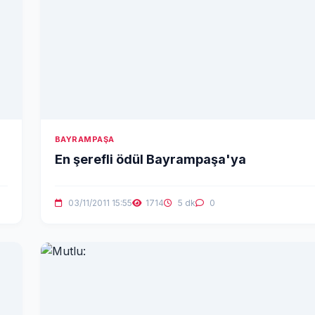
BAYRAMPAŞA
En şerefli ödül Bayrampaşa'ya
03/11/2011 15:55
1714
5 dk
0