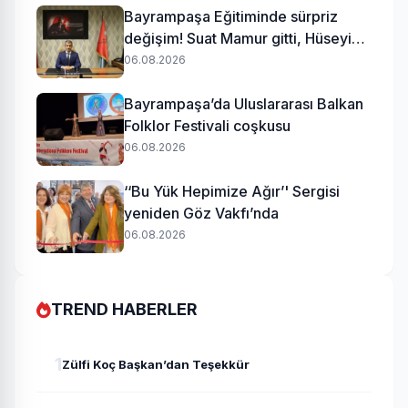
Bayrampaşa Eğitiminde sürpriz
değişim! Suat Mamur gitti, Hüseyin
Aydın geldi
06.08.2026
Bayrampaşa’da Uluslararası Balkan
Folklor Festivali coşkusu
06.08.2026
‘‘Bu Yük Hepimize Ağır’' Sergisi
yeniden Göz Vakfı’nda
06.08.2026
TREND HABERLER
1
Zülfi Koç Başkan’dan Teşekkür