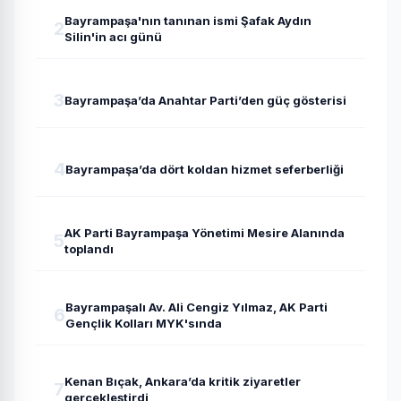
Bayrampaşa'nın tanınan ismi Şafak Aydın
2
Silin'in acı günü
3
Bayrampaşa’da Anahtar Parti’den güç gösterisi
4
Bayrampaşa’da dört koldan hizmet seferberliği
AK Parti Bayrampaşa Yönetimi Mesire Alanında
5
toplandı
Bayrampaşalı Av. Ali Cengiz Yılmaz, AK Parti
6
Gençlik Kolları MYK'sında
Kenan Bıçak, Ankara’da kritik ziyaretler
7
gerçekleştirdi