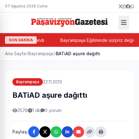
07 Ağustos 2026 Cuma
rsin Balkan atandı
SON DAKİKA
Bayrampaşa Eğitiminde sürpriz değişim! S
Ana Sayfa
Bayrampaşa
BATiAD aşure dağıttı
22.11.2013
Bayrampaşa
BATiAD aşure dağıttı
2578
1 dk
0 yorum
Paylaş: