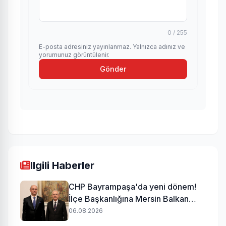
0 / 255
E-posta adresiniz yayınlanmaz. Yalnızca adınız ve
yorumunuz görüntülenir.
Gönder
Ilgili Haberler
CHP Bayrampaşa'da yeni dönem!
İlçe Başkanlığına Mersin Balkan
atandı
06.08.2026