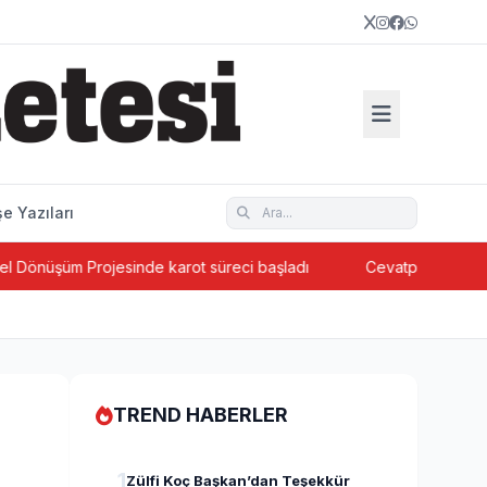
e Yazıları
üşüm Projesinde karot süreci başladı
Cevatpaşa’da ada bazl
TREND HABERLER
1
Zülfi Koç Başkan’dan Teşekkür