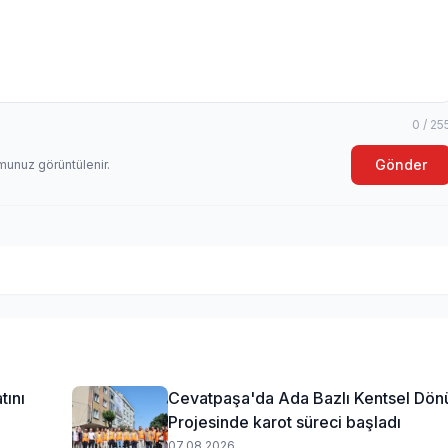
0 / 25
Gönder
munuz görüntülenir.
tını
Cevatpaşa'da Ada Bazlı Kentsel Dö
Projesinde karot süreci başladı
07.08.2026