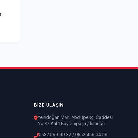
e
BİZE ULAŞIN
Yenidoğan Mah. Abdi İpekçi Caddesi
No:37 Kat:1 Bayrampaşa / İstanbul
0532 596 69 32 / 0552 459 34 59