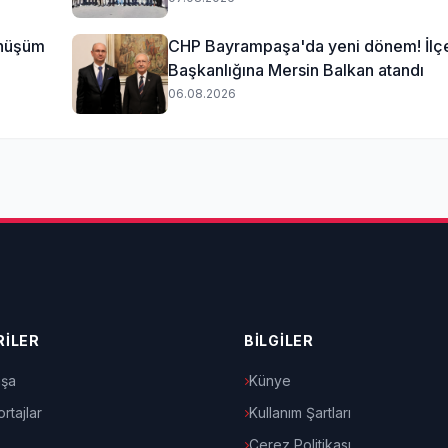
önüşüm
CHP Bayrampaşa'da yeni dönem! İlç
Başkanlığına Mersin Balkan atandı
06.08.2026
İLER
BİLGİLER
şa
Künye
rtajlar
Kullanım Şartları
Çerez Politikası