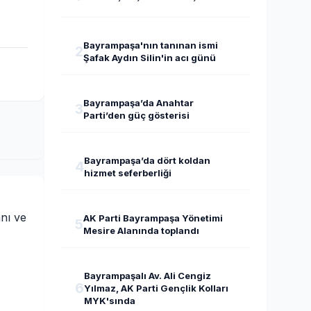
Bayrampaşa'nın tanınan ismi
2
Şafak Aydın Silin'in acı günü
Bayrampaşa’da Anahtar
3
Parti’den güç gösterisi
Bayrampaşa’da dört koldan
4
hizmet seferberliği
nı ve
AK Parti Bayrampaşa Yönetimi
5
Mesire Alanında toplandı
Bayrampaşalı Av. Ali Cengiz
6
Yılmaz, AK Parti Gençlik Kolları
MYK'sında