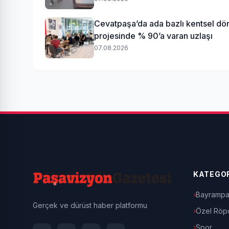
Cevatpaşa’da ada bazlı kentsel d
projesinde % 90’a varan uzlaşı
07.08.2026
KATEGOR
Bayrampa
Gerçek ve dürüst haber platformu
Özel Röpo
Spor