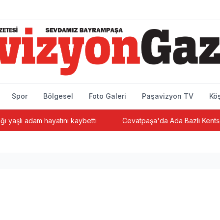
Spor
Bölgesel
Foto Galeri
Paşavizyon TV
Köş
ı adam hayatını kaybetti
Cevatpaşa'da Ada Bazlı Kentsel Dön