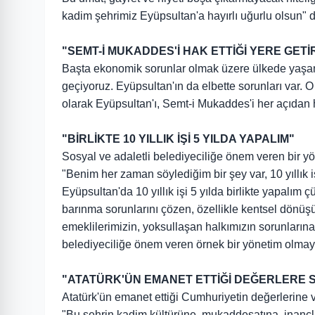
kadim şehrimiz Eyüpsultan'a hayırlı uğurlu olsun" 
"SEMT-İ MUKADDES'İ HAK ETTİĞİ YERE GETİ
Başta ekonomik sorunlar olmak üzere ülkede yaş
geçiyoruz. Eyüpsultan'ın da elbette sorunları var.
olarak Eyüpsultan'ı, Semt-i Mukaddes'i her açıdan ha
"BİRLİKTE 10 YILLIK İŞİ 5 YILDA YAPALIM"
Sosyal ve adaletli belediyeciliğe önem veren bir y
"Benim her zaman söylediğim bir şey var, 10 yıllık i
Eyüpsultan'da 10 yıllık işi 5 yılda birlikte yapalı
barınma sorunlarını çözen, özellikle kentsel dönüş
emeklilerimizin, yoksullaşan halkımızın sorunlarına e
belediyeciliğe önem veren örnek bir yönetim olmayı
"ATATÜRK'ÜN EMANET ETTİĞİ DEĞERLERE S
Atatürk'ün emanet ettiği Cumhuriyetin değerlerine 
"Bu şehrin kadim kültürüne, mukaddesatına, inançla