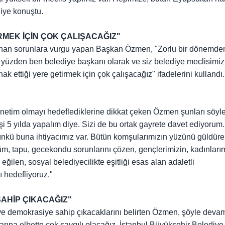
diye konuştu.
RMEK İÇİN ÇOK ÇALIŞACAĞIZ"
anan sorunlara vurgu yapan Başkan Özmen, "Zorlu bir dönemde
 O yüzden ben belediye başkanı olarak ve siz belediye meclisimiz
k ettiği yere getirmek için çok çalışacağız" ifadelerini kullandı.
önetim olmayı hedeflediklerine dikkat çeken Özmen şunları söyle
şi 5 yılda yapalım diye. Sizi de bu ortak gayrete davet ediyorum.
m çünkü buna ihtiyacımız var. Bütün komşularımızın yüzünü güldüre
üm, tapu, gecekondu sorunlarını çözen, gençlerimizin, kadınlarım
ğilen, sosyal belediyecilikte eşitliği esas alan adaletli
 hedefliyoruz."
AHİP ÇIKACAĞIZ"
ve demokrasiye sahip çıkacaklarını belirten Özmen, şöyle devam 
rına elbette çok saygılı olacağız. İstanbul Büyükşehir Belediye