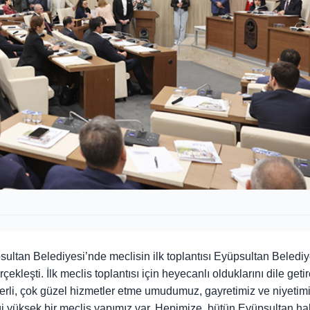
ltan Belediyesi’nde meclisin ilk toplantısı Eyüpsultan Beledi
leşti. İlk meclis toplantısı için heyecanlı olduklarını dile geti
li, çok güzel hizmetler etme umudumuz, gayretimiz ve niyetimi
ği yüksek bir meclis yapımız var. Hepimize, bütün Eyüpsultan ha