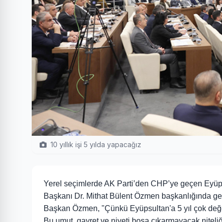
10 yıllık işi 5 yılda yapacağız
Yerel seçimlerde AK Parti’den CHP’ye geçen Eyüpsu
Başkanı Dr. Mithat Bülent Özmen başkanlığında gerçek
Başkan Özmen, "Çünkü Eyüpsultan'a 5 yıl çok değer
Bu umut, gayret ve niyeti boşa çıkarmayacak niteli