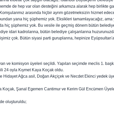
de de hep var olan desteğini arkamıza alarak hep birlikte ga
 Komşularımız arasında hiçbir ayrım gözetmeksizin hizmet edece
 bundan yana hiç şüphemiz yok. Eksikleri tamamlayacağız, ama 
 da hiç şüphemiz yok. Bu vesile ile geçmiş dönem bütün belediy
diye idari kadrolarına, bütün belediye çalışanlarına huzurunuzd
şimiz çok. Bütün siyasi parti guruplarına, hepinize Eyüpsultan'
ivan ve komisyon üyeleri seçildi. Yapılan seçimde meclis 1. baş
ili 24 oyla Kıymet Kaya Koçak oldu.
 ve Hidayet Ağca asil, Doğan Akçiçek ve Necdet Ekinci yedek üy
a Koçak, Şanal Egemen Cantimur ve Kerim Gül Encümen Üyele
lde oluşturuldu;