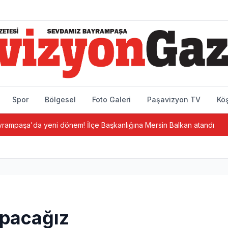
Spor
Bölgesel
Foto Galeri
Paşavizyon TV
Köş
ni dönem! İlçe Başkanlığına Mersin Balkan atandı
Bayrampaş
yapacağız