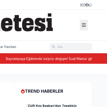
e Yazıları
a Eğitiminde sürpriz değişim! Suat Mamur gitti, Hüseyin Aydın geldi
TREND HABERLER
1
Zülfi Koç Başkan’dan Teşekkür