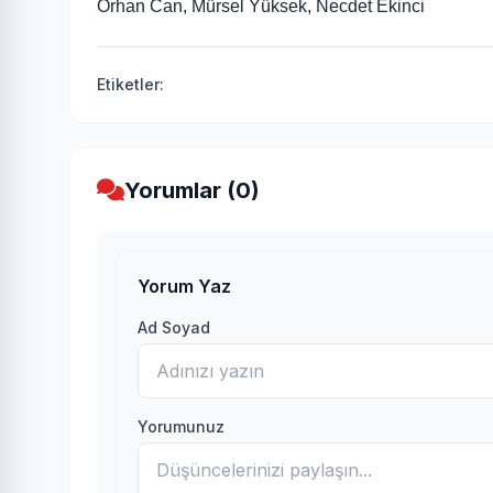
Orhan Can, Mürsel Yüksek, Necdet Ekinci
Etiketler:
Yorumlar (0)
Yorum Yaz
Ad Soyad
Yorumunuz