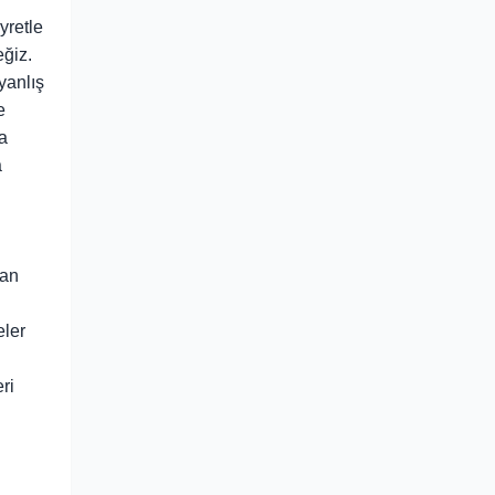
yretle
ğiz.
yanlış
e
a
a
kan
eler
ri