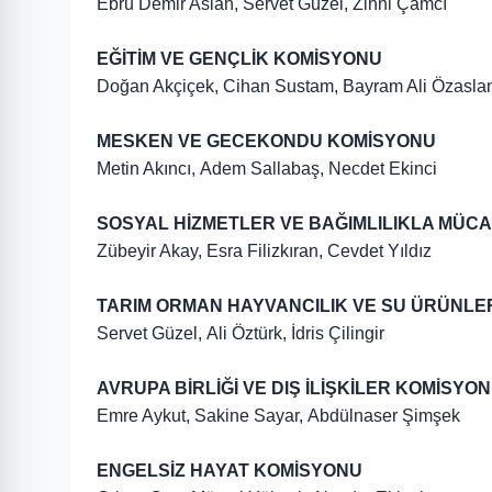
Ebru Demir Aslan, Servet Güzel, Zihni Çamcı
EĞİTİM VE GENÇLİK KOMİSYONU
Doğan Akçiçek, Cihan Sustam, Bayram Ali Özasla
MESKEN VE GECEKONDU KOMİSYONU
Metin Akıncı, Adem Sallabaş, Necdet Ekinci
SOSYAL HİZMETLER VE BAĞIMLILIKLA MÜC
Zübeyir Akay, Esra Filizkıran, Cevdet Yıldız
TARIM ORMAN HAYVANCILIK VE SU ÜRÜNLE
Servet Güzel, Ali Öztürk, İdris Çilingir
AVRUPA BİRLİĞİ VE DIŞ İLİŞKİLER KOMİSYO
Emre Aykut, Sakine Sayar, Abdülnaser Şimşek
ENGELSİZ HAYAT KOMİSYONU