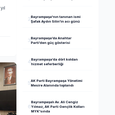
yıl
Bayrampaşa'nın tanınan ismi
2
Şafak Aydın Silin'in acı günü
Bayrampaşa’da Anahtar
3
Parti’den güç gösterisi
Bayrampaşa’da dört koldan
4
hizmet seferberliği
AK Parti Bayrampaşa Yönetimi
5
Mesire Alanında toplandı
Bayrampaşalı Av. Ali Cengiz
6
Yılmaz, AK Parti Gençlik Kolları
MYK'sında