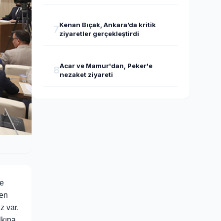
Kenan Bıçak, Ankara’da kritik
7
ziyaretler gerçekleştirdi
Acar ve Mamur'dan, Peker'e
8
nezaket ziyareti
ye
ren
z var.
lkına,