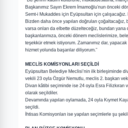
Başkanımız Sayın Ekrem İmamoğlu'nun önceki dönem
Semt-i Mukaddes için Eyüpsultan için çalışacağız.
Bizden daha önce yapılan doğruları çoğaltacağız,
varsa onları da elbette düzelteceğiz, bundan yana
başkanlarımıza, önceki dönem meclislerimize, bele
teşekkür etmek istiyorum. Zamanımız dar, yapacak i
hizmet yolunda başarılar diliyorum."
MECLİS KOMİSYONLARI SEÇİLDİ
Eyüpsultan Belediye Meclisi’nin ilk birleşiminde d
vekili 23 oyla Özgür Nemutlu, meclis 2. başkan vek
Divan kâtibi seçiminde ise 24 oyla Esra Filizkıran
olarak seçildiler.
Devamında yapılan oylamada, 24 oyla Kıymet Kay
seçildi.
İhtisas Komisyonları ise yapılan seçimlerle şu şeki