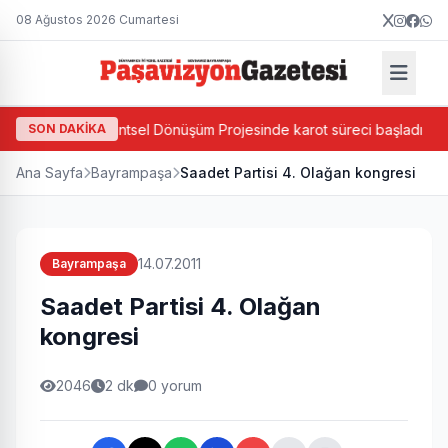
08 Ağustos 2026 Cumartesi
a Ada Bazlı Kentsel Dönüşüm Projesinde karot süreci başladı
SON DAKİKA
Ana Sayfa
Bayrampaşa
Saadet Partisi 4. Olağan kongresi
14.07.2011
Bayrampaşa
Saadet Partisi 4. Olağan
kongresi
2046
2 dk
0 yorum