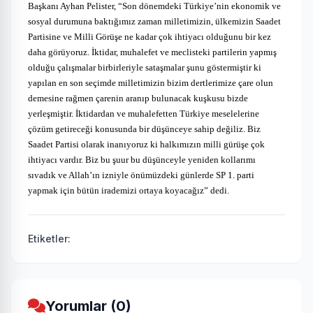
Başkanı Ayhan Pelister, “Son dönemdeki Türkiye’nin ekonomik ve
sosyal durumuna baktığımız zaman milletimizin, ülkemizin Saadet
Partisine ve Milli Görüşe ne kadar çok ihtiyacı olduğunu bir kez
daha görüyoruz. İktidar, muhalefet ve meclisteki partilerin yapmış
olduğu çalışmalar birbirleriyle sataşmalar şunu göstermiştir ki
yapılan en son seçimde milletimizin bizim dertlerimize çare olun
demesine rağmen çarenin aranıp bulunacak kuşkusu bizde
yerleşmiştir. İktidardan ve muhalefetten Türkiye meselelerine
çözüm getireceği konusunda bir düşünceye sahip değiliz. Biz
Saadet Partisi olarak inanıyoruz ki halkımızın milli gürüşe çok
ihtiyacı vardır. Biz bu şuur bu düşünceyle yeniden kollarımı
sıvadık ve Allah’ın izniyle önümüzdeki günlerde SP 1. parti
yapmak için bütün irademizi ortaya koyacağız” dedi.
Etiketler:
Yorumlar (0)