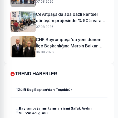
başladı
07.08.2026
Cevatpaşa’da ada bazlı kentsel
dönüşüm projesinde % 90’a varan
uzlaşı
07.08.2026
CHP Bayrampaşa'da yeni dönem!
İlçe Başkanlığına Mersin Balkan
atandı
06.08.2026
TREND HABERLER
1
Zülfi Koç Başkan’dan Teşekkür
Bayrampaşa'nın tanınan ismi Şafak Aydın
2
Silin'in acı günü