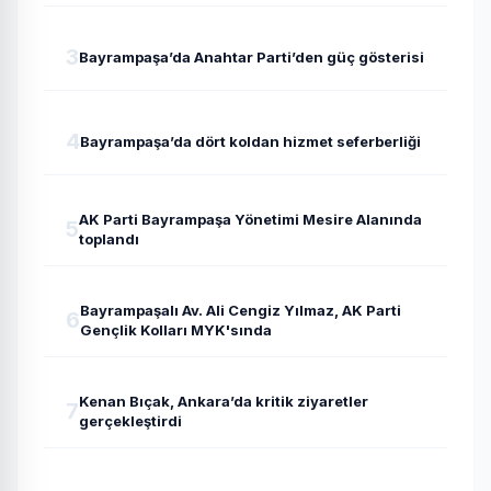
3
Bayrampaşa’da Anahtar Parti’den güç gösterisi
4
Bayrampaşa’da dört koldan hizmet seferberliği
AK Parti Bayrampaşa Yönetimi Mesire Alanında
5
toplandı
Bayrampaşalı Av. Ali Cengiz Yılmaz, AK Parti
6
Gençlik Kolları MYK'sında
Kenan Bıçak, Ankara’da kritik ziyaretler
7
gerçekleştirdi