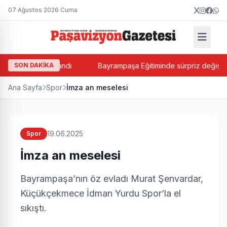
07 Ağustos 2026 Cuma
rsin Balkan atandı
SON DAKİKA
Bayrampaşa Eğitiminde sürpriz değişim! Su
Ana Sayfa
Spor
İmza an meselesi
19.06.2025
Spor
İmza an meselesi
Bayrampaşa’nın öz evladı Murat Şenvardar,
Küçükçekmece İdman Yurdu Spor’la el
sıkıştı.