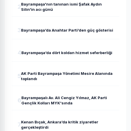
Bayrampaşa'nın tanınan ismi Şafak Aydın
2
Silin'in acı günü
3
Bayrampaşa’da Anahtar Parti’den güç gösterisi
4
Bayrampaşa’da dört koldan hizmet seferberliği
AK Parti Bayrampaşa Yönetimi Mesire Alanında
5
toplandı
Bayrampaşalı Av. Ali Cengiz Yılmaz, AK Parti
6
Gençlik Kolları MYK'sında
Kenan Bıçak, Ankara’da kritik ziyaretler
7
gerçekleştirdi